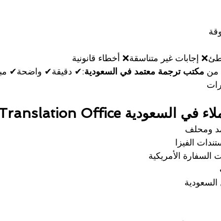
وقة
ئ❌ إجابات غير متناسقة❌ أخطاء قانونية
 من 
مكتب ترجمة معتمد في السعودية
:✔ دقيقة✔ واضحة✔ مبن
رات
سعودية JCT Translation Office؟
د ومحلف
ندات الفيزا
 السفارة الأمريكية
السعودية