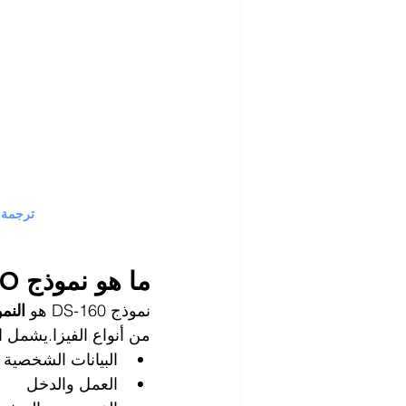
ترجمة نموذج DS-160 إلى العربية لمساعد
ما هو نموذج DS-160؟
نموذج DS-160 هو 
النم
من أنواع الفيزا.يشمل ا
البيانات الشخصية
العمل والدخل