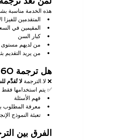
لمن تُعد ترجمة نموذج 60
هذه الخدمة مناسبة بش
المتقدمين للفيزا ا
المقيمين في السعو
كبار السن
من لديهم مستوى 
من يريد التقديم ب
هل ترجمة DS-160 تُقدَّم للسفارة؟
❌ لا.الترجمة 
لا تُقدَّم 
✅ يتم استخدامها فقط 
فهم الأسئلة
معرفة المطلوب ب
تعبئة النموذج ال
الفرق بين الترج