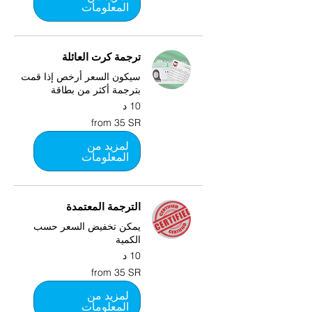
المعلومات
ترجمة كرت العائلة
سيكون السعر أرخص إذا قمت
بترجمة أكثر من بطاقة
10 د
from
from 35 SR
35
SR
لمزيد من
المعلومات
الترجمة المعتمدة
يمكن تخفيض السعر حسب
الكمية
10 د
from
from 35 SR
35
SR
لمزيد من
المعلومات