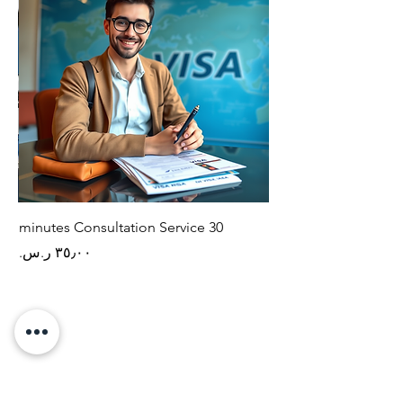
30 minutes Consultation Service
السعر
جدة - حي الاجاويد - السعودية - هاتف
0506878062
بلقاس - شارع الحرية - مصر - هاتف